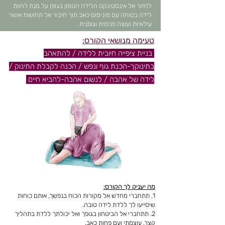
לחזור אל אינסטינקט הלידה הטמון בגופן על מנת לחוות
לידה בטוחה עם מינימום כאב תוך חיבור אל תחושות אושר
עילאיות ועוצה פנימית וגופנית.
טעימה מנושאי הקורס:
בניית ציפייה חיובית ללידה / להתאהב
בתינוקך-הכנת גוף ונפש / הכנה לקבלת התינוק /
לידה של אהבה / לנשום אהבה-להביא חיים
מה יעניק לך הקורס:
1. תתחברי מחדש אל מקורות הכוח בנפשך, אותם כוחות
שיסייעו לך ללדת לידה טובה.
2. תתחברי אל הביטחון בגופך ואל יכולתך ללדת בתהליך
קצר, עוצמתי ועם פחות כאב.