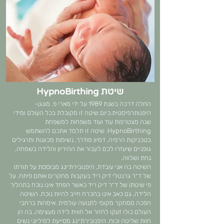
שיטת HypnoBirthing
החלה דרכה בשנת 1989 על ידי מארי פ. מונגן-
היפנותרפיסטית.כיום שיטה זו מקובלת בכל העולם ומידי
שנה מצטרפות עוד ועוד משפחות למשפחת
HypnoBirthing. שיטה זו תלמד אתכם להשתמש
בטכניקות הרפיה, דמיון מודרך, נשימות מכוונות ותרגילים
גופניים שיעזרו לכם לעבור את ההיריון והלידה בשמחה,
נחת ושלווה.
השיטה בה אני עובדת, היפנובירת׳ינג מבוססת על תורתו
של ד״ר גרנטלי דיק ריד בעקבות מחקרים אותם פיתח. על
פי שיטתו של ד״ר דיק ריד כאשר הפחד אינו נוכח בתהליך
הלידה, גם כאב אינו בהכרח חייב להיות נוכח. השיטה
הפכה ממחקר מקומי לתנועה עולמית. אימהות ברחבי
העולם כולו זעקו לחזור אל חווית לידה מעצימה, בה הן
חוות שליטה וכוח. היפנובירת׳ינג מסייעת למיליוני נשים