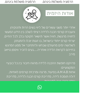
הרמוניה מושלמת בינהם.
הרמוניה מושלמת בינהם.
אודות היזמית
אחרי יותר משני עשורים של ליווי נשים הרות ותינוקיהן
והעברת קורסי הכנה ללידה רציתי לשלב בין הידע המעשי
לחוויה מרגשת, חוויה אשר תישאר חקוקה בלב לכל החיים.
יצרתי קורס ייחודי בישראל, בו זוגות יוכלו להתנתק
לשלושה ימים מהעולם שבחוץ ולהתחבר אל מסע המרגש
בחייהם לקראת הלידה ואחריה.....נעים להכיר וויסמן טייאב
מירב
פרויקט חופשת ההכנה ללידה מהווה חיבור בין כל כובעיי
המקצועיים:
אחות A.M A.B בסיעוד, מרצה ומרכזת קורסים לאחיות,
דולה תומכת לידה, מדריכת קורס הכנה ללידה, מדריכת
עיסוי ובייבי יוגה לתינוקות.