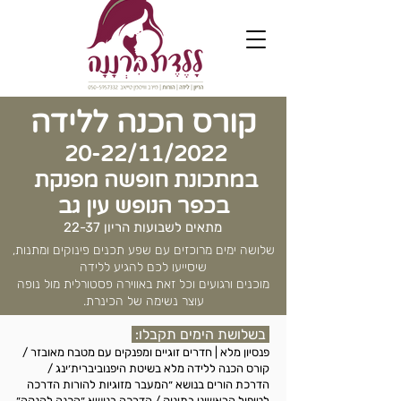
קורס הכנה ללידה
20-22/11/2022
במתכונת חופשה מפנקת
בכפר הנופש עין גב
מתאים לשבועות הריון 22-37
שלושה ימים מרוכזים עם שפע תכנים פינוקים ומתנות,
שיסייעו לכם להגיע ללידה
מוכנים ורגועים וכל זאת באווירה פסטורלית מול נופה
עוצר נשימה של הכינרת.
בשלושת הימים תקבלו:
פנסיון מלא | חדרים זוגיים ומפנקים עם מטבח מאובזר /
קורס הכנה ללידה מלא בשיטת היפנוביברית׳ינג /
הדרכת הורים בנושא ״המעבר מזוגיות להורות הדרכה
לטיפול הראשוני בתינוק / הדרכה בנושא ״הכנה להנקה״