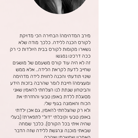
מירב המדהימה! הבחירה הכי מדויקת
לקורס הכנה ללידה. כלכך מודה שלא
נשארו מקומות לקורס בבית היולדות כי רק
ככה דרכינו נפגשו
זה לא היה עוד קורס משעמם של מושגים
שחייב לדעת לקראת הלידה.. אלא ממש
שינוי תודעתי והכנה לחווית לידה מדהימה
ומעצימה! חייבת לומר שהרבה בזכות הידע
והביטחון שנתת לנו הצלחתי להאמין שאני
מסוגלת ללדת באופן טבעי והחזרתי את
הכוח והאמונה בגוף שלי.
ולא רק שהצלחתי להאמין, גם אכן ילדתי
באופן טבעי וקיבלתי ״דול״ לתפארת! (בעלי
שהיה איתי בכל הקורס). כלכך שמחה
שבאתי מוכנה ונרגשת ללידה שזה הדבר
האחרון שחשבתי שיקרה.