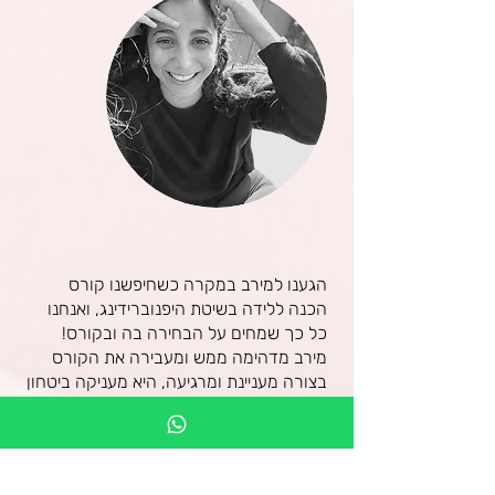
הגענו למירב במקרה כשחיפשנו קורס
הכנה ללידה בשיטת היפנוברידינג, ואנחנו
כל כך שמחים על הבחירה בה ובקורס!
מירב מדהימה ממש ומעבירה את הקורס
בצורה מעניינת ומרגיעה, היא מעניקה ביטחון
מלא בכל תהליך ההריון והלידה.
נהנו מאוד ואנחנו הכי ממליצים, זה קורס
חובה עם מירב היא נותנת את כל הידע
המטורף שלה בצורה הכי טובה שיש בליווי