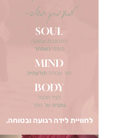
למסע מרתק המשלב-
SOUL
התבוננות עמוקה
בנבכי
נשמתך
MIND
תוך עבודה
תודעתית
BODY
לצד הכנה
גופנית
של גופך
לחוויית לידה רגועה ובטוחה.